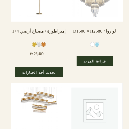
لو روا / D1500 × H2580
إمبراطورة / مصباح أرضي 4+1
AED
26,400
قراءة المزيد
تحديد أحد الخيارات