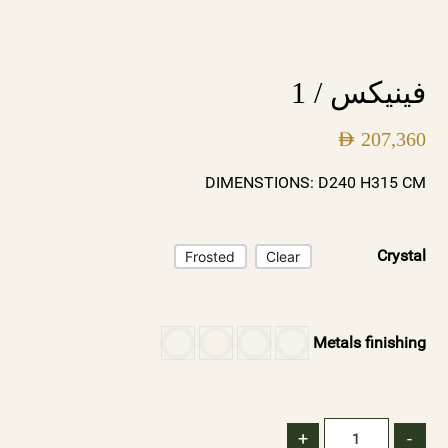
فينيكس / 1
AED
207,360
DIMENSTIONS: D240 H315 CM
Crystal
Frosted
Clear
Metals finishing
+
-