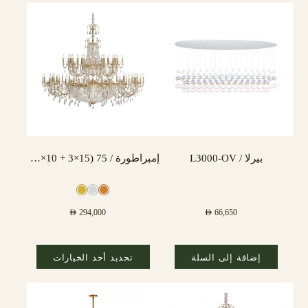
بيرلا / L3000-OV
إمبراطورة / 75 (15×3 + 10×3) مصباح
AED
294,000
AED
66,650
إضافة إلى السلة
تحديد أحد الخيارات