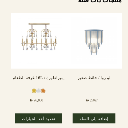
منتجات ذات صلة
لو روا / حائط صغير
إمبراطورة / 16L غرفة الطعام
AED
96,000
AED
2,467
إضافة إلى السلة
تحديد أحد الخيارات