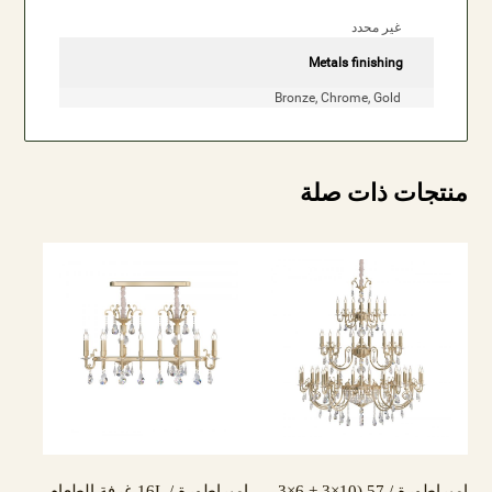
غير محدد
Metals finishing
Bronze, Chrome, Gold
منتجات ذات صلة
إمبراطورة / 57 (10×3 + 6×3 + 3×3) مصباح
إمبراطورة / 16L غرفة الطعام