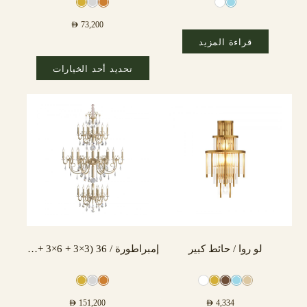
AED
73,200
قراءة المزيد
تحديد أحد الخيارات
لو روا / حائط كبير
إمبراطورة / 36 (3×3 + 6×3 + 3×3) مصباح
AED
151,200
AED
4,334