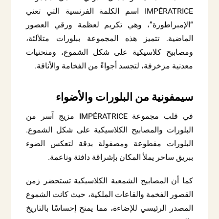
IMPÉRATRICE اسم الكلمة الفرنسية التي تعني
“الإمبراطورة”، وهي تكريم لعظمة ورقي العصور
الماضية. تتميز هذه المجموعة ببلورات متلألئة،
ومصابيح كلاسيكية على شكل الشموع، ومنحنيات
معدنية مزخرفة، لتجسد أجواءً من الفخامة والأناقة.
سيمفونية من البلورات والأضواء
في قلب مجموعة IMPÉRATRICE مزيج آسر من
البلورات والمصابيح الكلاسيكية على شكل الشموع.
البلورات مقطوعة ومصقولة بدقة لتعكس الضوء
ببريق ساحر يملأ المكان بإشراقة دافئة وناعمة.
كما أن المصابيح الشمعية الكلاسيكية تستحضر زمن
القصور الفخمة والقاعات الملكية، حيث كانت الشموع
المصدر الرئيسي للإضاءة، مما يمنح إحساسًا بالتاريخ