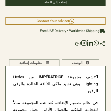
إضافة إلى السلة
a new era of contemporary sophistication, where every
moment is bathed in resplendent radiance and regal
allure.
Contact Your Advisor
Size;
Free UAE Delivery • Worldwide Shipping
Length: 33cm Width: 38cm Height: 65cm
الوصف
معلومات إضافية
اكتشف مجموعة
IMPÉRATRICE
من Hedes
Lighting، وهي نشيد ملكي للأناقة الخالدة والرقي
الرفيع.
في عالم تصميم الإضاءة، تُعد هذه المجموعة مثالاً
للفخامة الملكية والجمال الأزلي. تحمل مجموعة