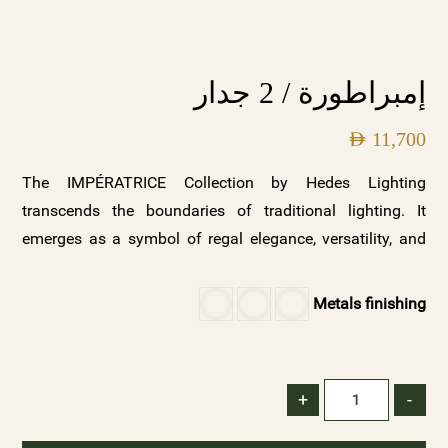
إمبراطورة / 2 جدار
AED
11,700
The IMPÉRATRICE Collection by Hedes Lighting
transcends the boundaries of traditional lighting. It
emerges as a symbol of regal elegance, versatility, and
captivating beauty. Whether you seek to create a palace
of opulence, a sanctuary of serenity, a contemporary
Metals finishing
masterpiece, or an eclectic fusion of styles,
IMPÉRATRICE offers a symphony of possibilities. Explore
the IMPÉRATRICE Collection today and let the elegance
+
-
of crystals and classic lights illuminate your world.
Illuminate your space with Hedes Lighting and embrace