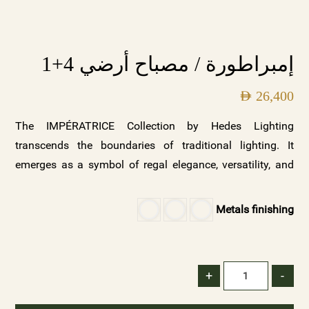
إمبراطورة / مصباح أرضي 4+1
AED
26,400
The IMPÉRATRICE Collection by Hedes Lighting
transcends the boundaries of traditional lighting. It
emerges as a symbol of regal elegance, versatility, and
captivating beauty. Whether you seek to create a palace
of opulence, a sanctuary of serenity, a contemporary
Metals finishing
masterpiece, or an eclectic fusion of styles,
IMPÉRATRICE offers a symphony of possibilities. Explore
the IMPÉRATRICE Collection today and let the elegance
+
-
of crystals and classic lights illuminate your world.
Illuminate your space with Hedes Lighting and embrace