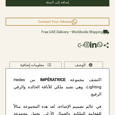
إضافة إلى السلة
a new era of contemporary sophistication, where every
moment is bathed in resplendent radiance and regal
allure.
Contact Your Advisor
Size:
Free UAE Delivery • Worldwide Shipping
Diameter: 30cm Height: 170cm
الوصف
معلومات إضافية
اكتشف مجموعة
IMPÉRATRICE
من Hedes
Lighting، وهي نشيد ملكي للأناقة الخالدة والرقي
الرفيع.
في عالم تصميم الإضاءة، تُعد هذه المجموعة مثالاً
للفخامة الملكية والجمال الأزلي. تحمل مجموعة