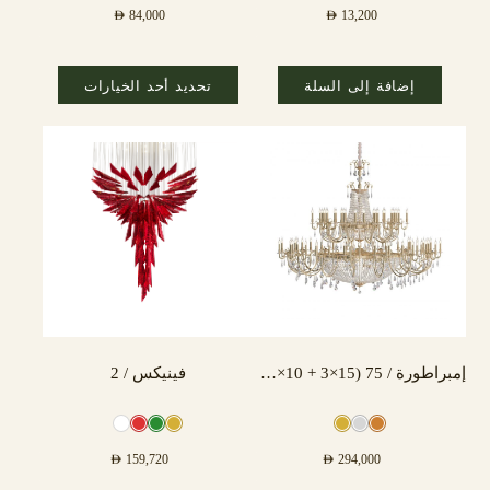
AED
84,000
AED
13,200
إضافة إلى السلة
تحديد أحد الخيارات
إمبراطورة / 75 (15×3 + 10×3) مصباح
فينيكس / 2
AED
159,720
AED
294,000