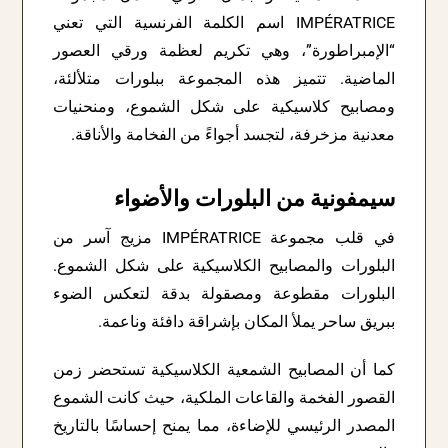
IMPÉRATRICE اسم الكلمة الفرنسية التي تعني
“الإمبراطورة”، وهي تكريم لعظمة ورقي العصور
الماضية. تتميز هذه المجموعة ببلورات متلألئة،
ومصابيح كلاسيكية على شكل الشموع، ومنحنيات
معدنية مزخرفة، لتجسد أجواءً من الفخامة والأناقة.
سيمفونية من البلورات والأضواء
في قلب مجموعة IMPÉRATRICE مزيج آسر من
البلورات والمصابيح الكلاسيكية على شكل الشموع.
البلورات مقطوعة ومصقولة بدقة لتعكس الضوء
ببريق ساحر يملأ المكان بإشراقة دافئة وناعمة.
كما أن المصابيح الشمعية الكلاسيكية تستحضر زمن
القصور الفخمة والقاعات الملكية، حيث كانت الشموع
المصدر الرئيسي للإضاءة، مما يمنح إحساسًا بالتاريخ