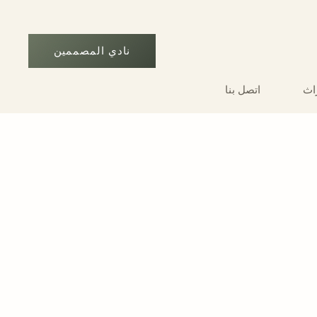
نادي المصممين
راث
اتصل بنا