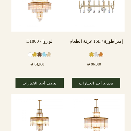
إمبراطورة / 16L غرفة الطعام
لو روا / D1800
AED
84,000
AED
96,000
تحديد أحد الخيارات
تحديد أحد الخيارات