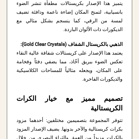
يتميز هذا الإصدار بكريستالات مطفأة تنشر الضوء
بانسيابية، لتمنح المكان إضاءة ناعمة ودافئة تضيف
لمسة من الرقي، كما ينسجم بشكل مثالي مع
الديكورات ذات الألوان الباردة.
الذهبي بالكريستال الشفاف (Gold Clear Crystals):
يعتمد هذا الإصدار على كريستالات شفافة عالية النقاء
تعكس الضوء ببريق أخّاذ، مما يضفي دفئاً وفخامة
على المكان، ويجعله مثالياً للمساحات الكلاسيكية
والديكورات الفاخرة.
تصميم مميز مع خيار الكرات
الكريستالية
تتوفر المجموعة بتصميمين مختلفين: أحدهما مزود
بكرات كريستالية والآخر بدونها. يضيف الإصدار المزود
بالكرات مزيداً من العمق والثراء البصري من خلال