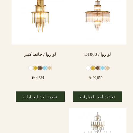
لو روا / D1000
لو روا / حائط كبير
AED
4,334
AED
20,850
تحديد أحد الخيارات
تحديد أحد الخيارات