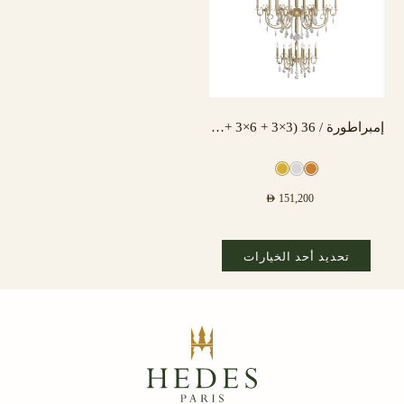
إمبراطورة / 36 (3×3 + 6×3 + 3×3) مصباح
AED
151,200
تحديد أحد الخيارات