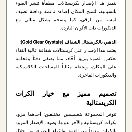
يتميز هذا الإصدار بكريستالات مطفأة تنشر الضوء
بانسيابية، لتمنح المكان إضاءة ناعمة ودافئة تضيف
لمسة من الرقي، كما ينسجم بشكل مثالي مع
الديكورات ذات الألوان الباردة.
الذهبي بالكريستال الشفاف (Gold Clear Crystals):
يعتمد هذا الإصدار على كريستالات شفافة عالية النقاء
تعكس الضوء ببريق أخّاذ، مما يضفي دفئاً وفخامة
على المكان، ويجعله مثالياً للمساحات الكلاسيكية
والديكورات الفاخرة.
تصميم مميز مع خيار الكرات
الكريستالية
تتوفر المجموعة بتصميمين مختلفين: أحدهما مزود
بكرات كريستالية والآخر بدونها. يضيف الإصدار المزود
بالكرات مزيداً من العمق والثراء البصري من خلال