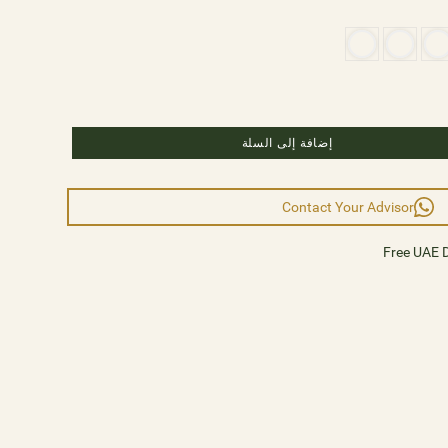
every moment is bathed in resplendent radiance and re
various sizes, 5 different colors a
Length: 50c
إضافة إلى السلة
Contact Your Advisor
Free UAE D