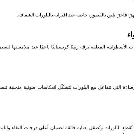
ا فاخرًا يليق بالقصور، خاصة عند اقترانه بالبلورات الشفافة.
اء
الأسطوانية المعلقة برقة رنينًا كريستاليًا ناعمًا عند ملامستها لنسيم 
ءة التي تتفاعل مع البلورات لتشكّل انعكاسات ضوئية منحنية تنساب
ُقطع البلورات وتُصقل بعناية فائقة لضمان أعلى درجات النقاء واللمعان