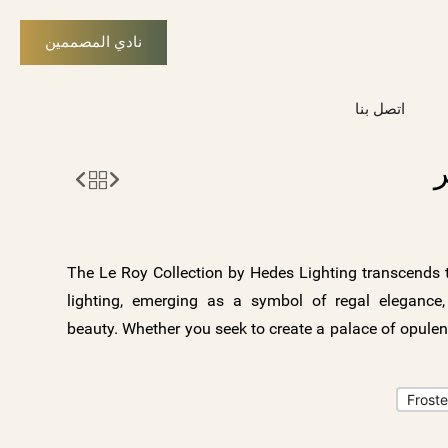
نادي المصممين
اتصل بنا
ر
The Le Roy Collection by Hedes Lighting transcends t
lighting, emerging as a symbol of regal elegance, v
beauty. Whether you seek to create a palace of opulenc
contemporary masterpiece, or an eclectic fusion 
symphony of possibilities. Explore the Le Roy Co
Frost
elegance of cylindrical crystals illuminate your worl
Hedes Lighting and embrace a new era of contempo