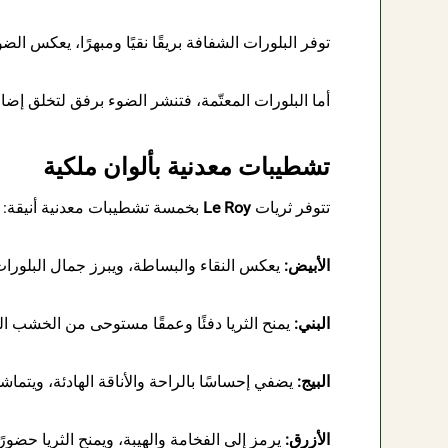
توفر البلورات الشفافة بريقًا نقيًا ومبهرًا، يعكس الض
أما البلورات المعتّمة، فتنشر الضوء برفق لتخلق إضاء
تشطيبات معدنية بألوان ملكية
تتوفر ثريات
Le Roy
بخمسة تشطيبات معدنية أنيقة:
الأبيض:
يعكس النقاء والبساطة، ويبرز جمال البلورات
البني:
يمنح الثريا دفئًا وعمقًا مستوحى من الخشب الط
البيج:
يضفي إحساسًا بالراحة والأناقة الهادئة، ويتماشى
الأزرق:
يرمز إلى الفخامة والهيبة، ويمنح الثريا حضورً