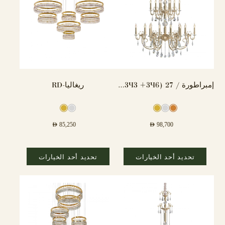
إمبراطورة / 27 (6×3 + 3×3) مصباح
ريغاليا-RD
AED
85,250
AED
98,700
تحديد أحد الخيارات
تحديد أحد الخيارات