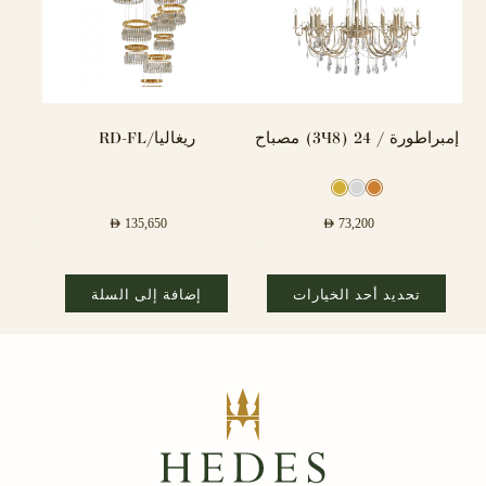
إمبراطورة / 24 (8×3) مصباح
ريغاليا/RD-FL
AED
135,650
AED
73,200
تحديد أحد الخيارات
إضافة إلى السلة