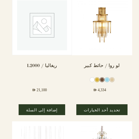
لو روا / حائط كبير
ريغاليا / L2000
AED
21,100
AED
4,334
تحديد أحد الخيارات
إضافة إلى السلة