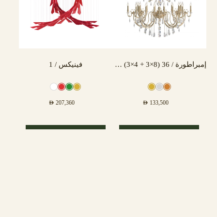
إمبراطورة / 36 (8×3 + 4×3) مصباح
فينيكس / 1
AED
207,360
AED
133,500
تحديد أحد الخيارات
تحديد أحد الخيارات