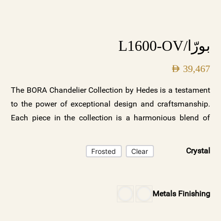
بورّا/L1600-OV
AED
39,467
The BORA Chandelier Collection by Hedes is a testament
to the power of exceptional design and craftsmanship.
Each piece in the collection is a harmonious blend of
beauty and functionality, designed to elevate any space it
illuminates. With its two stunning variations—clear
Crystal
Frosted
Clear
crystal with a gold base and frosted crystals with a white
base—along with customizable options, the BORA
collection offers a versatile and luxurious lighting
Metals Finishing
solution for discerning homeowners and designers.