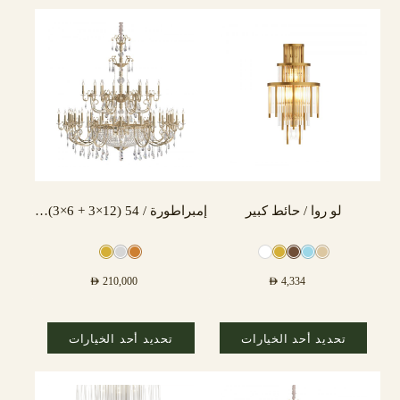
لو روا / حائط كبير
إمبراطورة / 54 (12×3 + 6×3) مصباح
AED
210,000
AED
4,334
تحديد أحد الخيارات
تحديد أحد الخيارات