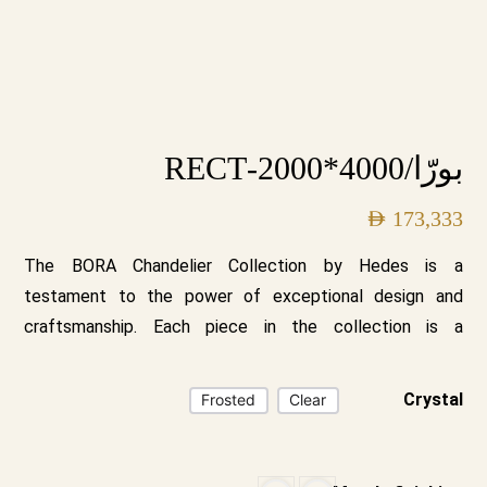
بورّا/4000*2000-RECT
AED
173,333
The BORA Chandelier Collection by Hedes is a
testament to the power of exceptional design and
craftsmanship. Each piece in the collection is a
harmonious blend of beauty and functionality, designed
to elevate any space it illuminates. With its two stunning
Crystal
Frosted
Clear
variations—clear crystal with a gold base and frosted
crystals with a white base—along with customizable
options, the BORA collection offers a versatile and