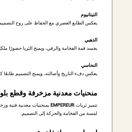
التيتانيوم
يعكس الطابع العصري مع الحفاظ على روح التصميم ال
الذهبي
يجسد قمة الفخامة والرقي، ويمنح الثريا حضورًا ملكيً
النحاسي
يعكس دفء التاريخ وأصالته، ويمنح التصميم طابعًا كلاس
منحنيات معدنية مزخرفة وقطع بلور
تتميز ثريات
EMPEREUR
بمنحنيات معدنية فنية وزخا
لمسة من الفخامة والحركة إلى التصميم.