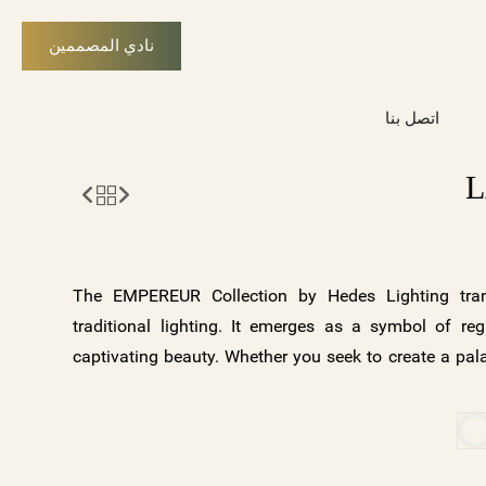
نادي المصممين
اتصل بنا
The EMPEREUR Collection by Hedes Lighting tra
traditional lighting. It emerges as a symbol of rega
captivating beauty. Whether you seek to create a pal
of serenity, a contemporary masterpiece, or an 
EMPEREUR offers a symphony of possibilities. Expl
today and let the elegance of crystals, classic lights
and black crystal accents illuminate your world. Illu