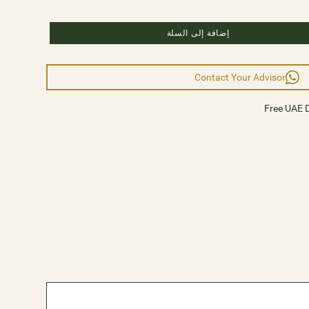
Lighting and embrace a new era of contemporary s
moment is bathed in resplende
إضافة إلى السلة
Contact Your Advisor
Free UAE D