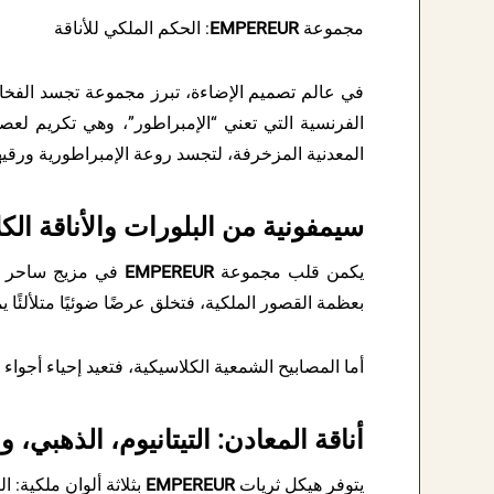
مجموعة
EMPEREUR
: الحكم الملكي للأناقة
في عالم تصميم الإضاءة، تبرز مجموعة تجسد الفخامة
الفرنسية التي تعني “الإمبراطور”، وهي تكريم لعص
المعدنية المزخرفة، لتجسد روعة الإمبراطورية ورقي
سيمفونية من البلورات والأناقة الك
يكمن قلب مجموعة
EMPEREUR
في مزيج ساحر من
بعظمة القصور الملكية، فتخلق عرضًا ضوئيًا متلألئًا ي
أما المصابيح الشمعية الكلاسيكية، فتعيد إحياء أجواء
أناقة المعادن: التيتانيوم، الذهبي، 
يتوفر هيكل ثريات
EMPEREUR
بثلاثة ألوان ملكية: ال