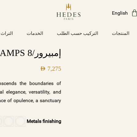
English
المنتجات
التركيب حسب الطلب
الخدمات
التراث
إمبيرور/8 LAMPS
AED
7,275
nscends the boundaries of
l elegance, versatility, and
ace of opulence, a sanctuary
eclectic fusion of styles,
ore the EMPEREUR Collection
Metals finishing
, metal curves, crystal mesh,
minate your space with Hedes