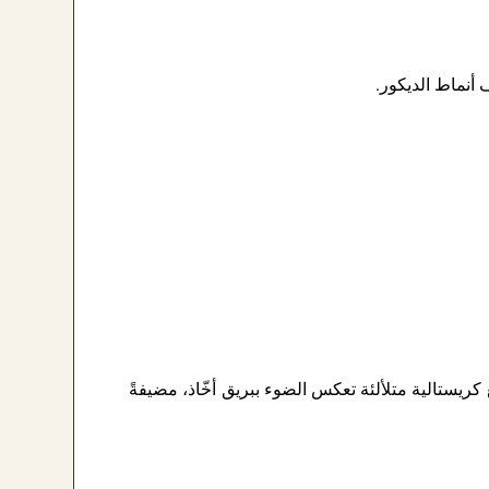
أنماط الديكور.
ريستالية متلألئة تعكس الضوء ببريق أخّاذ، مضيفةً