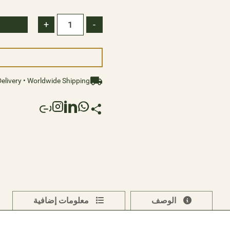
ophistication, where every
+
-
nt radiance and regal allure.
elivery • Worldwide Shipping
الوصف
معلومات إضافية