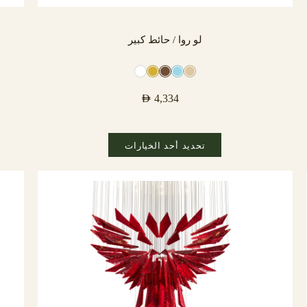
لو روا / حائط كبير
AED
4,334
تحديد أحد الخيارات