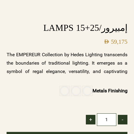
إمبيرور/25+15 LAMPS
AED
59,175
The EMPEREUR Collection by Hedes Lighting transcends
the boundaries of traditional lighting. It emerges as a
symbol of regal elegance, versatility, and captivating
beauty. Whether you seek to create a palace of opulence,
a sanctuary of serenity, a contemporary masterpiece, or
Metals Finishing
an eclectic fusion of styles, EMPEREUR offers a
symphony of possibilities. Explore the EMPEREUR
Collection today and let the elegance of crystals, classic
+
-
lights, metal curves, crystal mesh, and black crystal
accents illuminate your world. Illuminate your space with