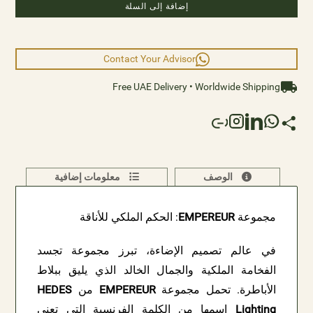
إضافة إلى السلة
Hedes Lighting and embrace a new era of contemporary
sophistication, where every moment is bathed in
resplendent radiance and regal allure.
Contact Your Advisor
Free UAE Delivery • Worldwide Shipping
الوصف
معلومات إضافية
مجموعة
EMPEREUR
: الحكم الملكي للأناقة
في عالم تصميم الإضاءة، تبرز مجموعة تجسد
الفخامة الملكية والجمال الخالد الذي يليق ببلاط
الأباطرة. تحمل مجموعة
EMPEREUR
من
HEDES
Lighting
اسمها من الكلمة الفرنسية التي تعني