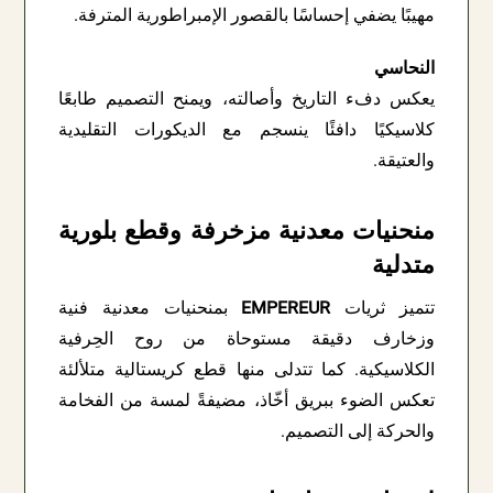
مهيبًا يضفي إحساسًا بالقصور الإمبراطورية المترفة.
النحاسي
يعكس دفء التاريخ وأصالته، ويمنح التصميم طابعًا
كلاسيكيًا دافئًا ينسجم مع الديكورات التقليدية
والعتيقة.
منحنيات معدنية مزخرفة وقطع بلورية
متدلية
تتميز ثريات
EMPEREUR
بمنحنيات معدنية فنية
وزخارف دقيقة مستوحاة من روح الحِرفية
الكلاسيكية. كما تتدلى منها قطع كريستالية متلألئة
تعكس الضوء ببريق أخّاذ، مضيفةً لمسة من الفخامة
والحركة إلى التصميم.