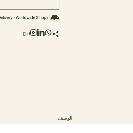
nt that is truly extraordinary.
elivery • Worldwide Shipping
الوصف