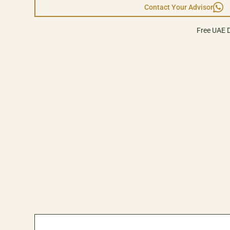
creating a visual eleme
Contact Your Advisor
Free UAE D