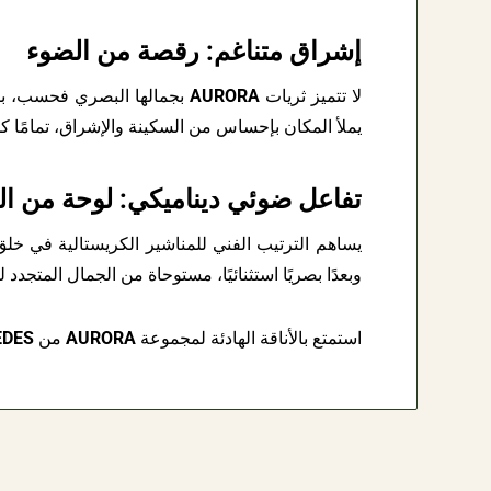
إشراق متناغم: رقصة من الضوء
لا تتميز ثريات
AURORA
بجمالها البصري فحسب، بل ت
يملأ المكان بإحساس من السكينة والإشراق، تمامًا كم
تفاعل ضوئي ديناميكي: لوحة من ا
يساهم الترتيب الفني للمناشير الكريستالية في خ
وبعدًا بصريًا استثنائيًا، مستوحاة من الجمال المتجدد ل
استمتع بالأناقة الهادئة لمجموعة
AURORA
من
EDES