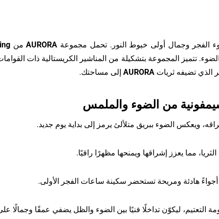
وء الفجر وجمال أولى خيوط النور. تحمل مجموعة
AURORA
من
ing
الضوء. تتميز المجموعة بتشكيلة من المناشير الكريستالية ذات القوامات
ر الذي تضيفه ثريات
AURORA
إلى مساحتك.
 سيمفونية من الضوء والملمس
ه، ويعكس الضوء ببريق متلألئ يرمز إلى بداية يوم جديد.
 الثريا، مما يعزز إشراقها ويمنحها مظهرًا راقيًا.
أجواءً هادئة ومريحة تستحضر سكينة ساعات الفجر الأولى.
 التعتيم، ليكوّن تداخلًا فنيًا بين الضوء والظل يضفي عمقًا وجمالًا عل