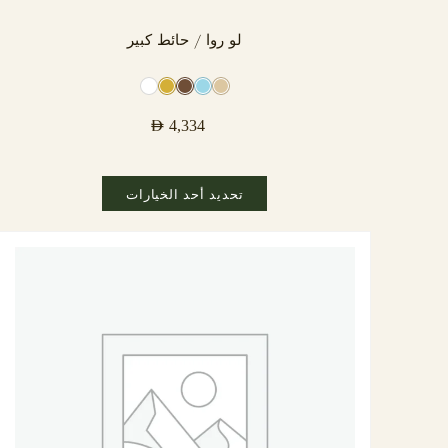
لو روا / حائط كبير
AED
4,334
تحديد أحد الخيارات