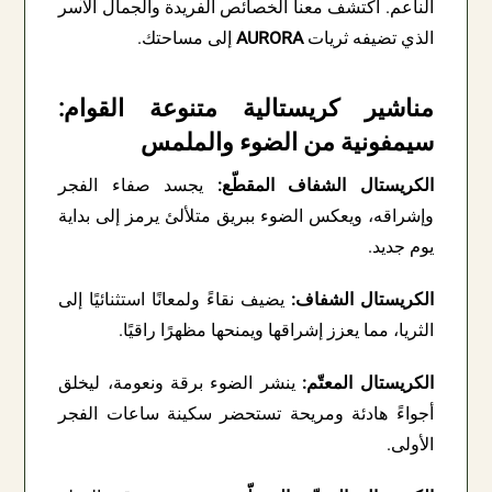
الناعم. اكتشف معنا الخصائص الفريدة والجمال الآسر
الذي تضيفه ثريات
AURORA
إلى مساحتك.
مناشير كريستالية متنوعة القوام:
سيمفونية من الضوء والملمس
الكريستال الشفاف المقطّع:
يجسد صفاء الفجر
وإشراقه، ويعكس الضوء ببريق متلألئ يرمز إلى بداية
يوم جديد.
الكريستال الشفاف:
يضيف نقاءً ولمعانًا استثنائيًا إلى
الثريا، مما يعزز إشراقها ويمنحها مظهرًا راقيًا.
الكريستال المعتّم:
ينشر الضوء برقة ونعومة، ليخلق
أجواءً هادئة ومريحة تستحضر سكينة ساعات الفجر
الأولى.