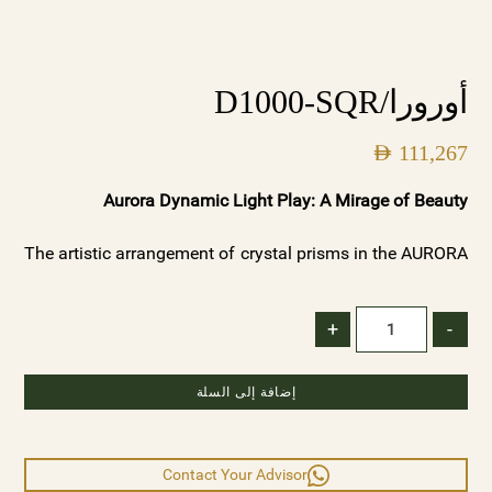
أورورا/D1000-SQR
AED
111,267
Aurora Dynamic Light Play: A Mirage of Beauty
The artistic arrangement of crystal prisms in the AURORA
chandeliers creates a dynamic interplay of light and
shadow. As light dances through the varied textures, it
+
-
forms captivating patterns that ebb and flow, reminiscent
of the ever-changing beauty of dawn. These patterns add
إضافة إلى السلة
depth and dimension to your space, creating a visual
element that is truly extraordinary.
Contact Your Advisor