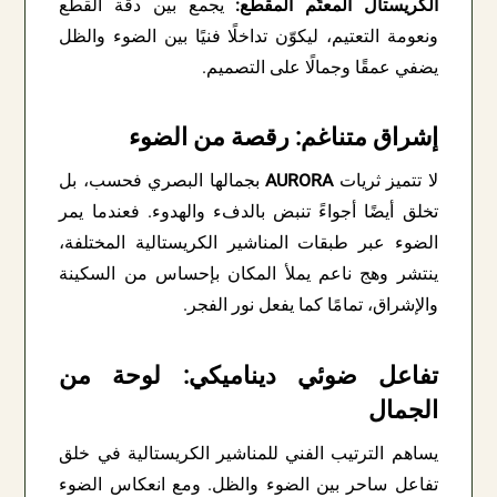
الكريستال المعتّم المقطّع:
يجمع بين دقة القطع
ونعومة التعتيم، ليكوّن تداخلًا فنيًا بين الضوء والظل
يضفي عمقًا وجمالًا على التصميم.
إشراق متناغم: رقصة من الضوء
لا تتميز ثريات
AURORA
بجمالها البصري فحسب، بل
تخلق أيضًا أجواءً تنبض بالدفء والهدوء. فعندما يمر
الضوء عبر طبقات المناشير الكريستالية المختلفة،
ينتشر وهج ناعم يملأ المكان بإحساس من السكينة
والإشراق، تمامًا كما يفعل نور الفجر.
تفاعل ضوئي ديناميكي: لوحة من
الجمال
يساهم الترتيب الفني للمناشير الكريستالية في خلق
تفاعل ساحر بين الضوء والظل. ومع انعكاس الضوء