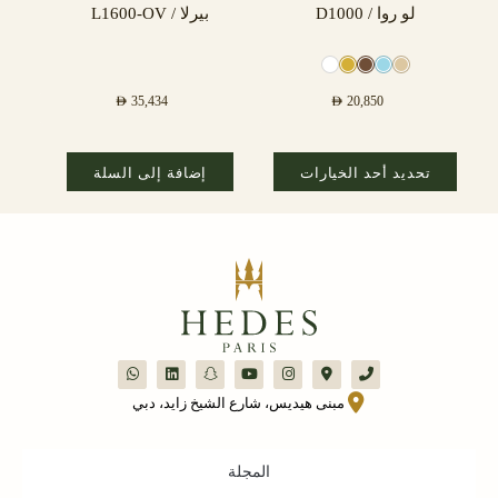
لو روا / D1000
بيرلا / L1600-OV
AED
35,434
AED
20,850
تحديد أحد الخيارات
إضافة إلى السلة
مبنى هيديس، شارع الشيخ زايد، دبي
المجلة