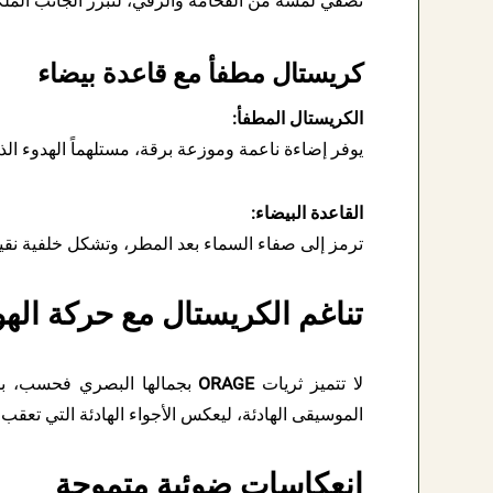
تضفي لمسة من الفخامة والرقي، لتبرز الجانب الملكي
كريستال مطفأ مع قاعدة بيضاء
الكريستال المطفأ:
يوفر إضاءة ناعمة وموزعة برقة، مستلهماً الهدوء ال
القاعدة البيضاء:
ترمز إلى صفاء السماء بعد المطر، وتشكل خلفية نقية 
تناغم الكريستال مع حركة الهو
لا تتميز ثريات
ORAGE
بجمالها البصري فحسب، بل 
الموسيقى الهادئة، ليعكس الأجواء الهادئة التي تعقب 
انعكاسات ضوئية متموجة