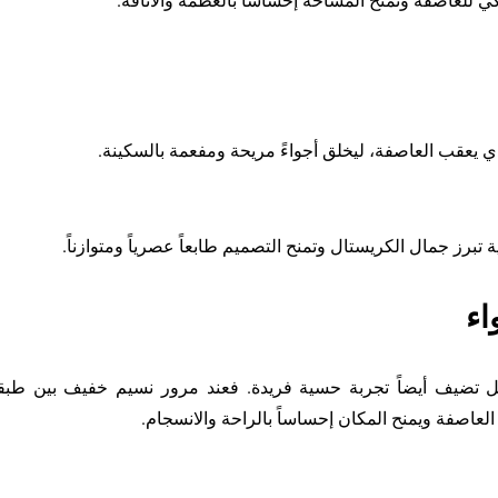
 للعاصفة وتمنح المساحة إحساساً بالعظمة والأناقة.
ذي يعقب العاصفة، ليخلق أجواءً مريحة ومفعمة بالسكينة.
تبرز جمال الكريستال وتمنح التصميم طابعاً عصرياً ومتوازناً.
اء
تضيف أيضاً تجربة حسية فريدة. فعند مرور نسيم خفيف بين طبقات ا
العاصفة ويمنح المكان إحساساً بالراحة والانسجام.