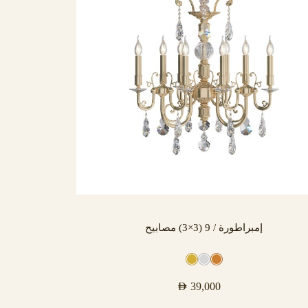
إمبراطورة / 9 (3×3) مصابيح
AED
39,000