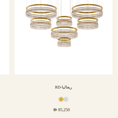
ريغاليا-RD
AED
85,250