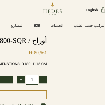
English
لتركيب حسب الطلب
الخدمات
B2B
المشاريع
أوراج / D1800-SQR
AED
80,561
MENSTIONS: D180 H115 CM
+
-