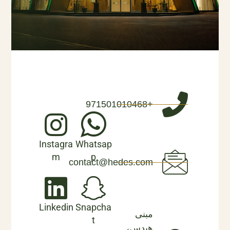
+971501010468
Instagra
Whatsap
m
p
contact@hedes.com
Linkedin
Snapcha
مبنى
t
هيدس،